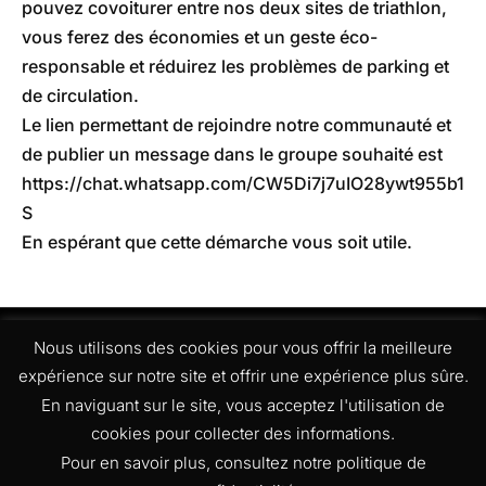
pouvez covoiturer entre nos deux sites de triathlon,
vous ferez des économies et un geste éco-
responsable et réduirez les problèmes de parking et
de circulation.
Le lien permettant de rejoindre notre communauté et
de publier un message dans le groupe souhaité est
https://chat.whatsapp.com/CW5Di7j7uIO28ywt955b1
S
En espérant que cette démarche vous soit utile.
Nous utilisons des cookies pour vous offrir la meilleure
expérience sur notre site et offrir une expérience plus sûre.
En naviguant sur le site, vous acceptez l'utilisation de
cookies pour collecter des informations.
Pour en savoir plus, consultez notre politique de
Contact
Politique de confidentialité
Mentions Légales