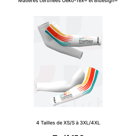
Matières certifiées
Oeko-Tex®
et
Bluesign®
4 Tailles de XS/S à 3XL/4XL